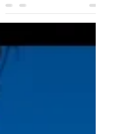
www.creelsierratarahumara.com
www.creelcabanas.com www.creelhoteles.com
Comunidad viajera a Creel, la Sierra Tarahumara
y las Barrancas...