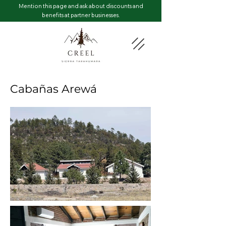
Mention this page and ask about discounts and
benefits at partner businesses.
Cabañas Arewá