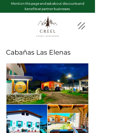
Mention this page and ask about discounts and
benefits at partner businesses.
Cabañas Las Elenas