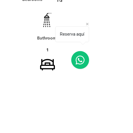
1-3
Reserva aquí
Bathrooms
1
Beds
1-4
Guests
2-9