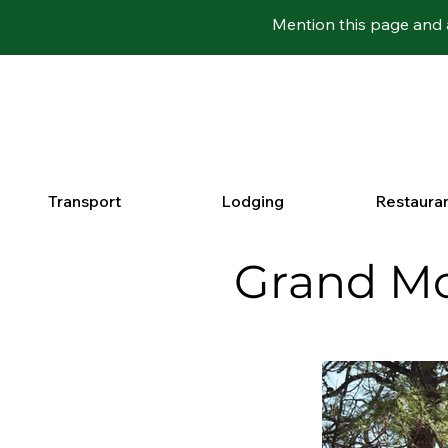
Mention this page and 
Transport
Lodging
Restaura
Grand M