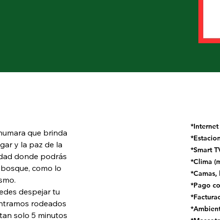
*Internet
humara que brinda 
*Estacio
ar y la paz de la 
*Smart T
idad donde podrás 
*Clima (m
l bosque, como lo 
*Camas, 
ismo.
*Pago con
des despejar tu 
*Facturac
ontramos rodeados 
*Ambient
 tan solo 5 minutos 