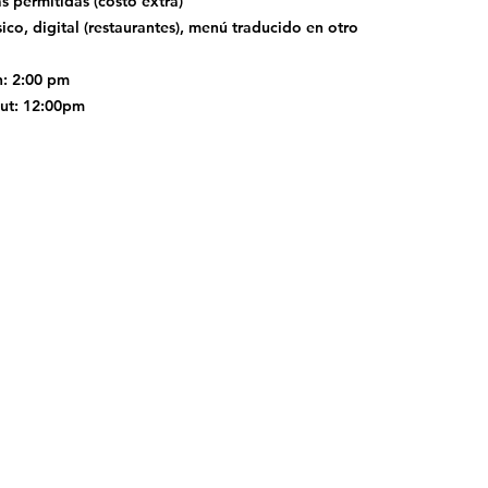
s permitidas (costo extra)
ico, digital (restaurantes), menú traducido en otro
n: 2:00 pm
ut: 12:00pm