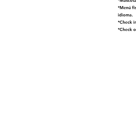
*Mascota
*Menú fís
idioma.
*Check i
*Check o