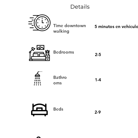
Details
Time downtown
5 minutos en vehículo
walking
Bedrooms
2-5
Bathro
1-4
oms
Beds
2-9