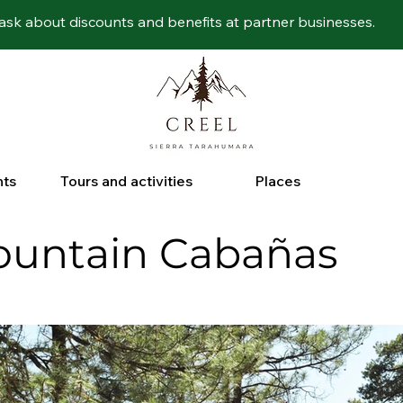
ask about discounts and benefits at partner businesses.
nts
Tours and activities
Places
ountain Cabañas