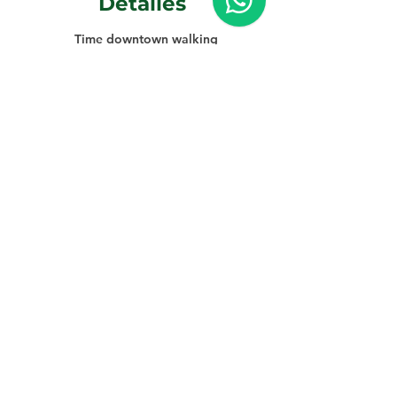
Detalles
Time downtown walking
4 minutos en vehículo.
Bedrooms
Sencilla/Doble/Triple
Bathrooms