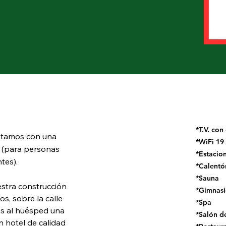
*T.V. con
ontamos con una 
*WiFi 1
 (para personas 
*Estacio
tes). 
*Calentó
*Sauna
stra construcción 
*Gimnas
s, sobre la calle 
*Spa
os al huésped una 
*Salón d
 hotel de calidad 