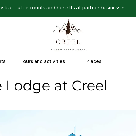
ask about discounts and benefits at partner businesses.
nts
Tours and activities
Places
 Lodge at Creel