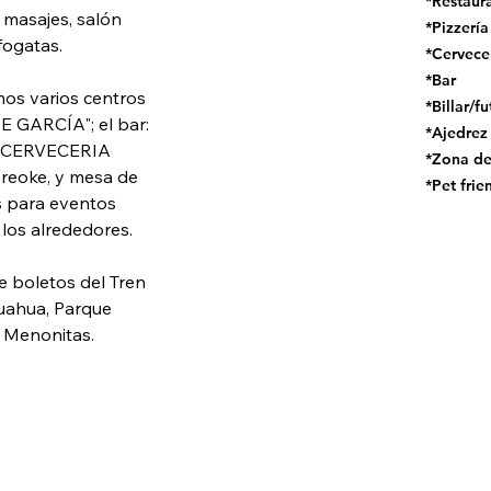
*Restaur
 masajes, salón 
*Pizzería
fogatas. 
*Cervece
*Bar
os varios centros 
*Billar/f
 GARCÍA"; el bar: 
*Ajedrez
 CERVECERIA 
*Zona de
reoke, y mesa de 
*Pet frie
s para eventos 
los alrededores. 
 boletos del Tren 
uahua, Parque 
 Menonitas.