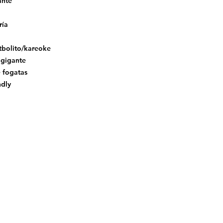
ante
ría
utbolito/kareoke
 gigante
 fogatas
ndly