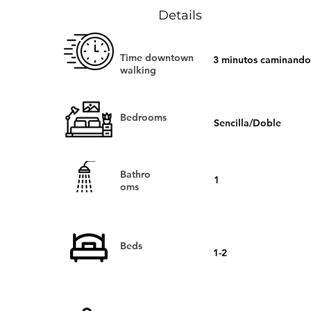
Details
Time downtown
3 minutos caminando
walking
Bedrooms
Sencilla/Doble
Bathro
1
oms
Beds
1-2