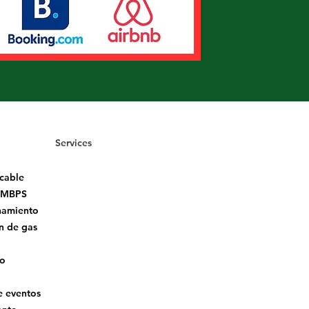
Services
 cable
9 MBPS
namiento
n de gas
io
e eventos