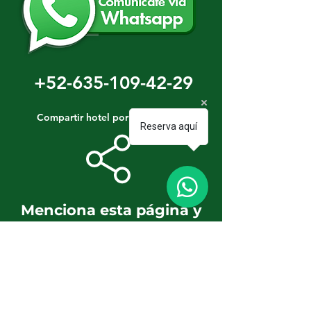
+52-635-109-42-29
Compartir hotel por WhatsApp
Reserva aquí
Menciona esta página y
obtén descuentos y
beneficios adicionales