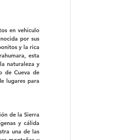
os en vehículo 
nocida por sus 
nitos y la rica 
rahumara, esta 
a naturaleza y 
o de Cueva de 
e lugares para 
n de la Sierra 
genas y cálida 
ra una de las  
tes montañas y 