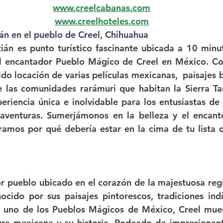
www.creelcabanas.com
www.creelhoteles.com
án en el pueblo de Creel, Chihuahua
ián
 es punto turístico fascinante ubicada a 10 minut
l encantador 
Pueblo Mágico de Creel
 en México. Co
ido locación de varias películas mexicanas,  paisajes bo
e las comunidades rarámuri que habitan la Sierra Ta
eriencia única e inolvidable para los entusiastas de l
aventuras. Sumerjámonos en la belleza y el encant
amos por qué debería estar en la cima de tu lista d
r pueblo ubicado en el corazón de la majestuosa regió
cido por sus paisajes pintorescos, tradiciones indí
 uno de los 
Pueblos Mágicos
 de México, Creel muest
tura mexicana y su historia. Rodeado de impresionan