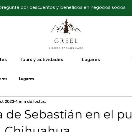
regunta por descuentos y beneficios en negocios socios.
tes
Tours y actividades
Lugares
ares
Lugares
ct 2023
4 min de lectura
 de Sebastián en el p
l, Chihuahua