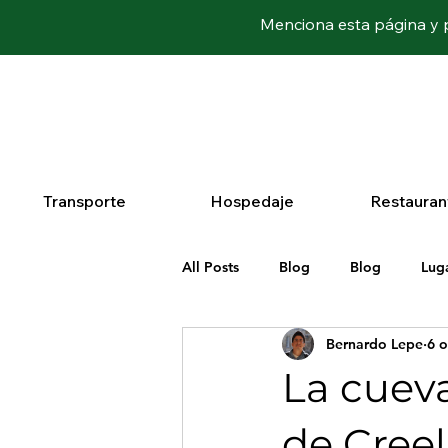
Menciona esta página y p
Transporte
Hospedaje
Restauran
All Posts
Blog
Blog
Lug
Bernardo Lepe
6 o
La cueva
de Cree