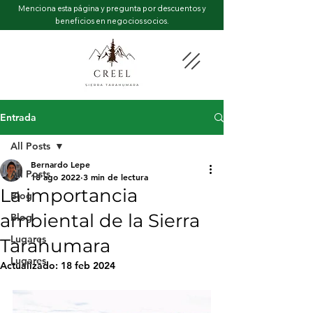
Menciona esta página y pregunta por descuentos y
beneficios en negocios socios.
Entrada
All Posts
Bernardo Lepe
All Posts
18 ago 2022
3 min de lectura
La importancia
Blog
ambiental de la Sierra
Blog
Lugares
Tarahumara
Lugares
Actualizado:
18 feb 2024