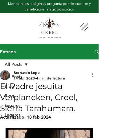
Menciona esta página y pregunta por descuentos y
beneficios en negocios socios.
Entrada
All Posts
Bernardo Lepe
All Posts
14 abr 2023
4 min de lectura
El Padre jesuita
Blog
Verplancken, Creel,
Blog
Lugares
Sierra Tarahumara.
Lugares
Actualizado:
18 feb 2024