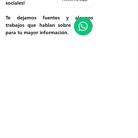
sociales! 
Te dejamos fuentes y algunos 
trabajos que hablan sobre el tema 
para tu mayor información.
González González, E. (2015). 
"Misiones jesuitas en la 
Tarahumara: estrategias y 
prácticas culturales en el siglo 
XX". 
Estudios de Historia 
Novohispana
, 53, 33-66. 
Gutiérrez Gómez, R. (2006). 
"Padre Luis Verplancken y la 
comunidad tarahumara". 
Revista 
Mexicana de Investigación 
Educativa
, 11(28), 243-248. 
Moreno, R., & Pizarro, J. (2012). 
"El Padre Verplancken y su 