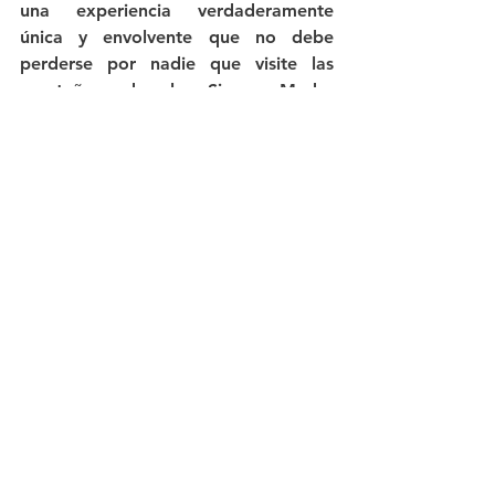
una experiencia verdaderamente 
única y envolvente que no debe 
perderse por nadie que visite las 
montañas de la Sierra Madre 
Tarahumara.
Para aquellos que aprecian el arte, la 
historia, la cultura y la naturaleza, 
una visita al Museo de San Ignacio de 
Loyola de Cusárare es una visita 
obligada. Es un lugar donde el 
pasado y el presente convergen en 
perfecta armonía, dejando a los 
visitantes con un profundo aprecio 
por el pueblo Tarahumara y su forma 
de vida.
Así que, si te encuentras en 
Chihuahua, asegúrate de aventurarte 