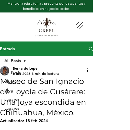
Menciona esta página y pregunta por descuentos y
beneficios en negocios socios.
Entrada
All Posts
Bernardo Lepe
All Posts
8 oct 2023
3 min de lectura
Museo de San Ignacio
Blog
de Loyola de Cusárare:
Blog
Lugares
Una joya escondida en
Lugares
Chihuahua, México.
Actualizado:
18 feb 2024