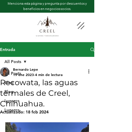
Menciona esta página y pregunta por descuentos y
beneficios en negocios socios.
Entrada
All Posts
Bernardo Lepe
All Posts
19 ene 2023
4 min de lectura
Recowata, las aguas
Blog
termales de Creel,
Blog
Lugares
Chihuahua.
Lugares
Actualizado:
18 feb 2024