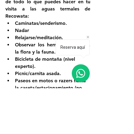
de todo lo que puedes hacer en tu 
visita a las aguas termales de 
Recowata:
Caminatas/senderismo.
Nadar
Relajarse/meditación.
Observar los hermosos paisajes, 
Reserva aquí
la flora y la fauna.
Bicicleta de montaña (nivel 
experto).
Picnic/carnita asada.
Paseos en motos o razers hasta 
la caseta/estacionamiento (no 
bajar a las albercas), pregunta a 
los guías o tours de Creel la 
disponibilidad.
Acampar (preguntar primero).
Tips
Como lo comentamos anteriormente, 